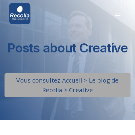
Posts about Creative
Vous consultez
Accueil
>
Le blog de
Recolia
>
Creative