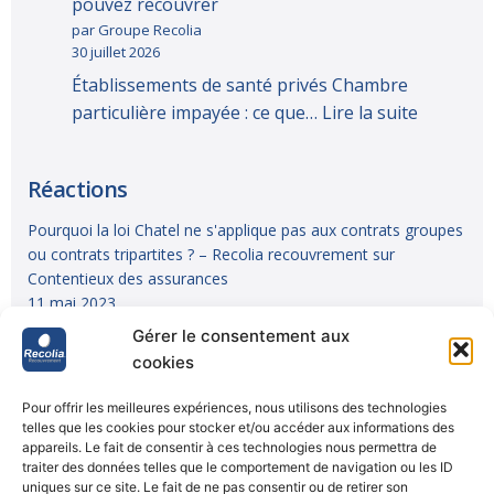
pouvez recouvrer
par Groupe Recolia
30 juillet 2026
Établissements de santé privés Chambre
particulière impayée : ce que…
Lire la suite
Réactions
Pourquoi la loi Chatel ne s'applique pas aux contrats groupes
ou contrats tripartites ? – Recolia recouvrement
sur
Contentieux des assurances
11 mai 2023
Gérer le consentement aux
Livre 2 du Code de la Mutualité : Comprendre la gouvernance
cookies
mutualiste – Recolia recouvrement
sur
7 astuces pour le
recouvrement de vos impayés
Pour offrir les meilleures expériences, nous utilisons des technologies
25 avril 2023
telles que les cookies pour stocker et/ou accéder aux informations des
appareils. Le fait de consentir à ces technologies nous permettra de
Les différents profils de débiteurs : Comprendre pour mieux
traiter des données telles que le comportement de navigation ou les ID
uniques sur ce site. Le fait de ne pas consentir ou de retirer son
récupérer vos créances Recolia recouvrement
sur
Inflation et