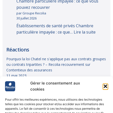
Chambre particulière impayée : ce que vous
pouvez recouvrer
par Groupe Recolia
30 juillet 2026
Établissements de santé privés Chambre
particulière impayée : ce que…
Lire la suite
Réactions
Pourquoi la loi Chatel ne s'applique pas aux contrats groupes
ou contrats tripartites ? – Recolia recouvrement
sur
Contentieux des assurances
11 mai 2023
Gérer le consentement aux
Livre 2 du Code de la Mutualité : Comprendre la gouvernance
cookies
mutualiste – Recolia recouvrement
sur
7 astuces pour le
recouvrement de vos impayés
Pour offrir les meilleures expériences, nous utilisons des technologies
25 avril 2023
telles que les cookies pour stocker et/ou accéder aux informations des
appareils. Le fait de consentir à ces technologies nous permettra de