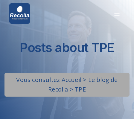
Posts about TPE
Vous consultez
Accueil
>
Le blog de
Recolia
>
TPE