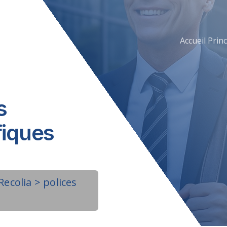
Accueil Princ
s
fiques
Recolia
>
polices