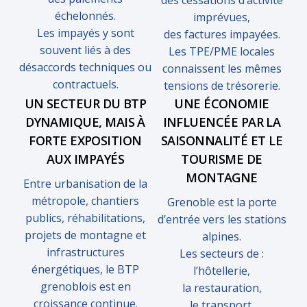
des cessations d’activité
échelonnés.
imprévues,
Les impayés y sont
des factures impayées.
souvent liés à des
Les TPE/PME locales
désaccords techniques ou
connaissent les mêmes
contractuels.
tensions de
trésorerie
.
UN SECTEUR DU BTP
UNE ÉCONOMIE
DYNAMIQUE, MAIS À
INFLUENCÉE PAR LA
FORTE EXPOSITION
SAISONNALITÉ ET LE
AUX IMPAYÉS
TOURISME DE
MONTAGNE
Entre urbanisation de la
métropole, chantiers
Grenoble est la porte
publics, réhabilitations,
d’entrée vers les stations
projets de montagne et
alpines.
infrastructures
Les secteurs de :
énergétiques, le BTP
l’hôtellerie,
grenoblois est en
la restauration,
croissance continue.
le transport,