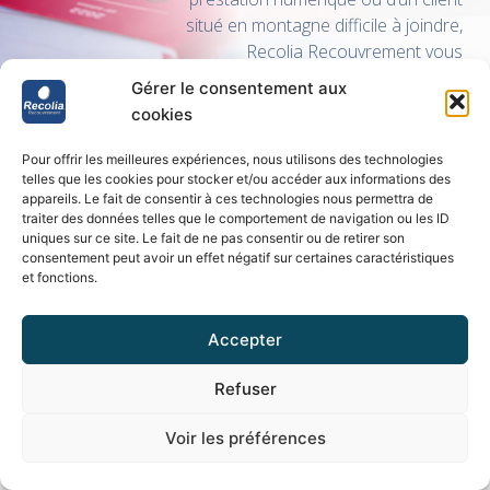
situé en montagne difficile à joindre,
Recolia Recouvrement vous
accompagne avec efficacité, méthode et
Gérer le consentement aux
respect.
cookies
Pour offrir les meilleures expériences, nous utilisons des technologies
telles que les cookies pour stocker et/ou accéder aux informations des
Nous contacter
appareils. Le fait de consentir à ces technologies nous permettra de
traiter des données telles que le comportement de navigation ou les ID
uniques sur ce site. Le fait de ne pas consentir ou de retirer son
consentement peut avoir un effet négatif sur certaines caractéristiques
et fonctions.
Accepter
Foire Aux Questions –
Refuser
Recouvrement de
Voir les préférences
créances à Grenoble