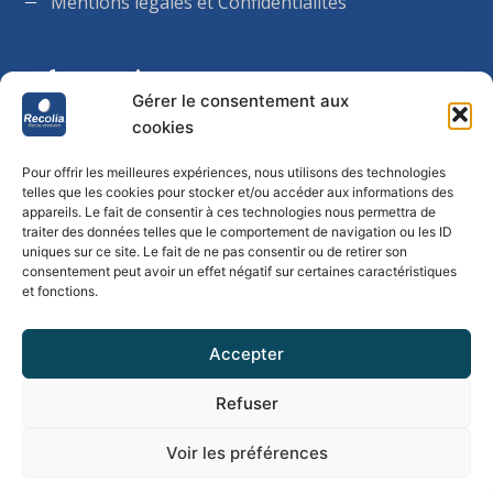
Mentions légales et Confidentialités
Informations
Gérer le consentement aux
cookies
Lundi au jeudi : 8h00 – 18h00
Pour offrir les meilleures expériences, nous utilisons des technologies
Vendredi : 8h00 – 17h00
telles que les cookies pour stocker et/ou accéder aux informations des
appareils. Le fait de consentir à ces technologies nous permettra de
traiter des données telles que le comportement de navigation ou les ID
Samedi et Dimanche : Fermé
uniques sur ce site. Le fait de ne pas consentir ou de retirer son
consentement peut avoir un effet négatif sur certaines caractéristiques
et fonctions.
Accepter
Refuser
Voir les préférences
© 2026 .